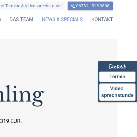
ine-Termine & Videosprechstunde
06731 - 515 0608
G
DAS TEAM
NEWS & SPECIALS
KONTAKT
Termin
hling
Video-
sprechstunde
 319 EUR.