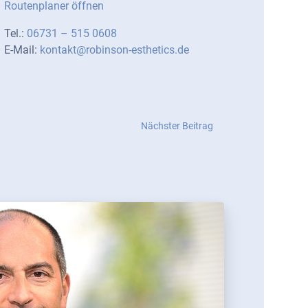
Routenplaner öffnen
Tel.:
06731 – 515 0608
E-Mail:
kontakt@robinson-esthetics.de
Nächster
Nächster Beitrag
Beitrag:
Hier
kriegt
jeder
sein
Fett
weg!