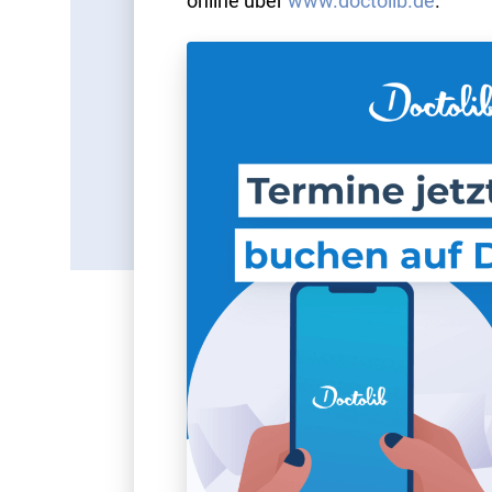
online über
www.doctolib.de
.