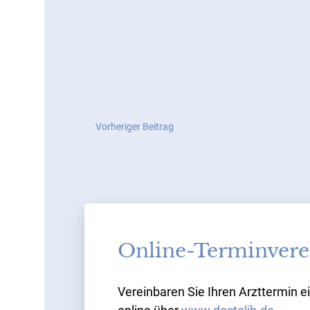
Vorheriger
Beitrags
Vorheriger Beitrag
Beitrag:
Handverjüngung
Navigation
mit
Hyaluron
–
Wollen
Sie,
dass
Online-Terminvere
man
ihr
Alter
Vereinbaren Sie Ihren Arzttermin 
sieht?