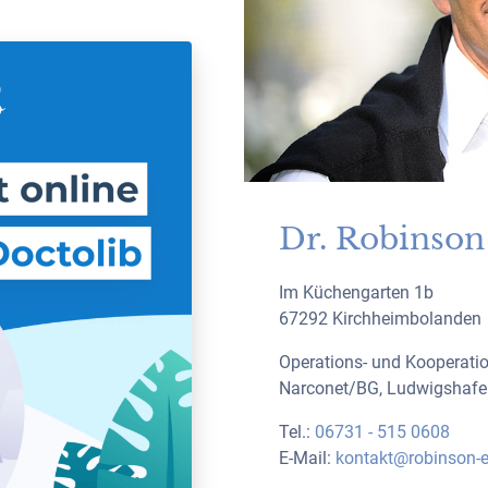
Dr. Robinson
Im Küchengarten 1b
67292 Kirchheimbolanden
Operations- und Kooperatio
Narconet/BG, Ludwigshafe
Tel.:
06731 - 515 0608
E-Mail:
kontakt@robinson-e