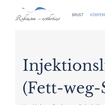
BRUST
KÖRPER
_
Injektions
(Fett-weg-