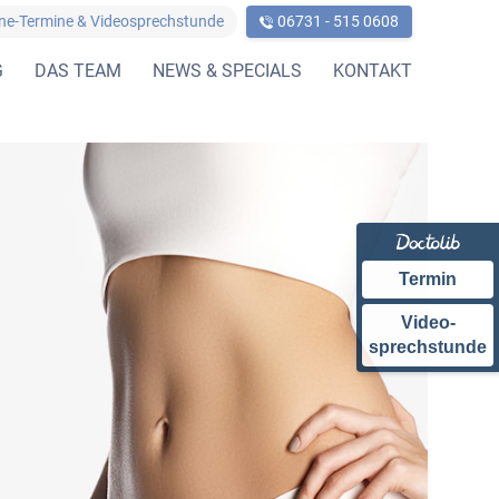
ine-Termine & Videosprechstunde
06731 - 515 0608
G
DAS TEAM
NEWS & SPECIALS
KONTAKT
Termin
Video-
sprechstunde