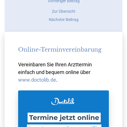
Vorheriger
Vorheriger Beitrag
Beitrag:
Navigation
Zur Übersicht
Artikel
zum
Nächster
Nächster Beitrag
Thema
Beitrag:
Kapselfibrose
Interview
in
der
Online-Terminvereinbarung
FAZ
zu
PIP-
Vereinbaren Sie Ihren Arzttermin
Implantaten
einfach und bequem online über
www.doctolib.de
.