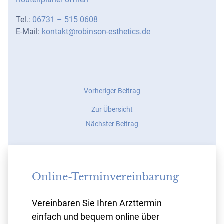
Tel.:
06731 – 515 0608
E-Mail:
kontakt@robinson-esthetics.de
Beitrags
Vorheriger
Vorheriger Beitrag
Beitrag:
Navigation
Zur Übersicht
Handverjüngung
durch
Nächster
Nächster Beitrag
Hyaluronsäure
Beitrag:
–
Betreuung
Live-
des
OP
Forums
Online-Terminvereinbarung
„Brustvergrößerung“
im
Portal
Vereinbaren Sie Ihren Arzttermin
der
einfach und bequem online über
Schönheit