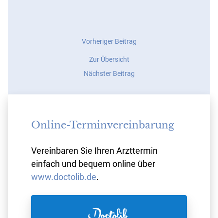
Beitrags
Vorheriger
Vorheriger Beitrag
Beitrag:
Navigation
Zur Übersicht
Artikel
Hyaluronsäure
Nächster
Nächster Beitrag
in
Beitrag:
der
Interview:
Brustchirurgie
Injektionslipolyse
(„Fettweg-
Online-Terminvereinbarung
Spritze“)
Vereinbaren Sie Ihren Arzttermin
einfach und bequem online über
www.doctolib.de
.