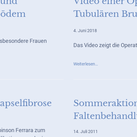
 und
Video einer O
ipödem
Tubulären Bru
4. Juni 2018
insbesondere Frauen
Das Video zeigt die Operat
Weiterlesen…
pselfibrose
Sommeraktio
Faltenbehand
obinson Ferrara zum
14. Juli 2011