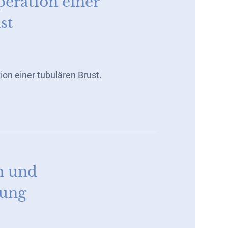
peration einer
st
ion einer tubulären Brust.
n und
lung