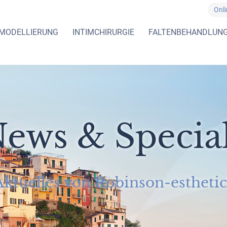
Onl
MODELLIERUNG
INTIMCHIRURGIE
FALTENBEHANDLUN
ews & Specia
Aktuelles von Robinson-esthetic