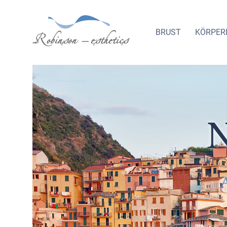
BRUST
KÖRPER
_
N