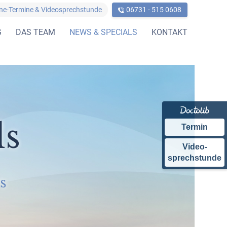
ine-Termine & Videosprechstunde
06731 - 515 0608
G
DAS TEAM
NEWS & SPECIALS
KONTAKT
ls
Termin
Video-
sprechstunde
s