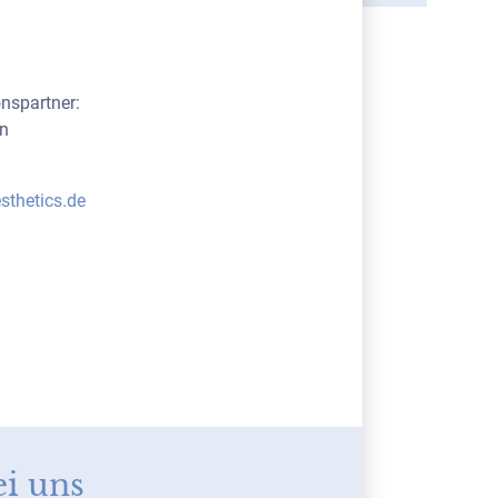
nspartner:
n
sthetics.de
ei uns